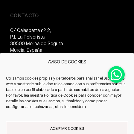
CONTACTO
C/ Calasparra nº 2,
P.I. La Polvorista
30500 Molina de Segura
Murcia. España
Horario de atención al cliente:
AVISO DE COOKIES
· Invierno (16/09 – 14/07):
8:30 – 17:30h
Utilizamos cookies propias y de terceros para analizar el uso del sitio
· Verano(15/07 – 15/09):
web y mostrarle publicidad relacionada con sus preferencias sobre la
8:30 – 14:30h
base de un perfil elaborado a partir de sus hábitos de navegación.
Por favor, lea nuestra
Política de Cookies
para conocer con mayor
T. +34 968 387 220
detalle las cookies que usamos, su finalidad y como poder
F. +34 968 387 766
configurarlas o rechazarlas, si así lo considera.
info@vrioeurope.com
ACEPTAR COOKIES