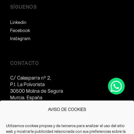
SÍGUENOS
Linkedin
Facebook
Instagram
CONTACTO
C/ Calasparra nº 2,
P.I. La Polvorista
30500 Molina de Segura
Murcia. España
Horario de atención al cliente:
AVISO DE COOKIES
· Invierno (16/09 – 14/07):
8:30 – 17:30h
Utilizamos cookies propias y de terceros para analizar el uso del sitio
· Verano(15/07 – 15/09):
web y mostrarle publicidad relacionada con sus preferencias sobre la