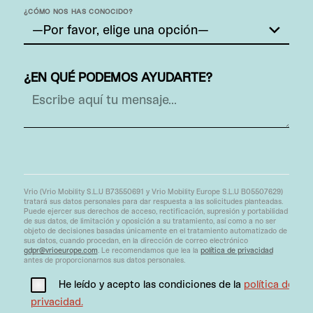
¿CÓMO NOS HAS CONOCIDO?
¿EN QUÉ PODEMOS AYUDARTE?
Vrio (Vrio Mobility S.L.U B73550691 y Vrio Mobility Europe S.L.U B05507629)
tratará sus datos personales para dar respuesta a las solicitudes planteadas.
Puede ejercer sus derechos de acceso, rectificación, supresión y portabilidad
de sus datos, de limitación y oposición a su tratamiento, así como a no ser
objeto de decisiones basadas únicamente en el tratamiento automatizado de
sus datos, cuando procedan, en la dirección de correo electrónico
gdpr@vrioeurope.com
. Le recomendamos que lea la
política de privacidad
antes de proporcionarnos sus datos personales.
He leído y acepto las condiciones de la
política de
privacidad.