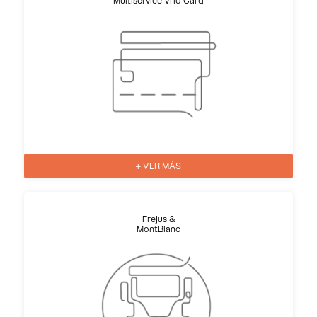
Multiservice Vrio Card
+ VER MÁS
Frejus &
MontBlanc