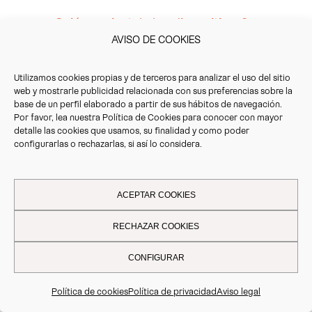
¿Quién me instala los dispositivos?
¿Voy a perder un día entero de
AVISO DE COOKIES
trabajo?
Utilizamos cookies propias y de terceros para analizar el uso del sitio
¿Y si tengo ya algún dispositivo como
web y mostrarle publicidad relacionada con sus preferencias sobre la
el OBU de Bélgica?
base de un perfil elaborado a partir de sus hábitos de navegación.
Por favor, lea nuestra
Política de Cookies
para conocer con mayor
detalle las cookies que usamos, su finalidad y como poder
¿Yo sólo quiero moverme por España,
configurarlas o rechazarlas, si así lo considera.
tengo que ponerme un dispositivo
para toda Europa?
¿Qué más servicios ofrecen estos
ACEPTAR COOKIES
dispositivos?
RECHAZAR COOKIES
Si tengo facturas con vosotros
CONFIGURAR
¿Puedo recuperar el IVA de éstas?
Yo tengo una flota de furgonetas
Política de cookies
Política de privacidad
Aviso legal
¿También son válidos estos