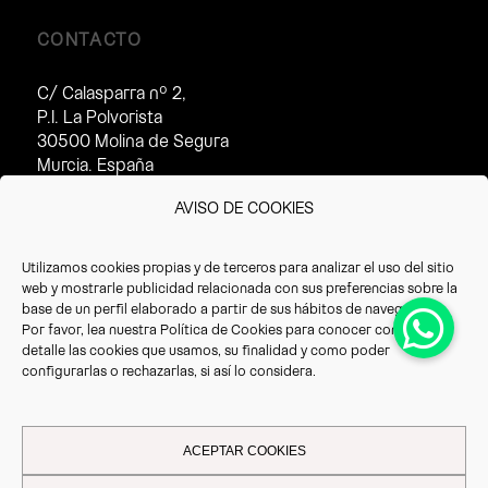
CONTACTO
C/ Calasparra nº 2,
P.I. La Polvorista
30500 Molina de Segura
Murcia. España
Horario de atención al cliente:
AVISO DE COOKIES
· Invierno (16/09 – 14/07):
8:30 – 17:30h
Utilizamos cookies propias y de terceros para analizar el uso del sitio
· Verano(15/07 – 15/09):
web y mostrarle publicidad relacionada con sus preferencias sobre la
8:30 – 14:30h
base de un perfil elaborado a partir de sus hábitos de navegación.
Por favor, lea nuestra
Política de Cookies
para conocer con mayor
T. +34 968 387 220
detalle las cookies que usamos, su finalidad y como poder
F. +34 968 387 766
configurarlas o rechazarlas, si así lo considera.
info@vrioeurope.com
ACEPTAR COOKIES