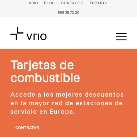
VRIO
BLOG
CONTACTO
ESPAÑOL
968 38 72 20
Tarjetas de
combustible
Accede a los mejores descuentos
en la mayor red de estaciones de
servicio en Europa.
CONTRATAR