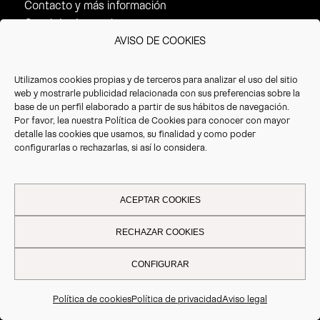
Contacto y más información
Canal de denuncias
AVISO DE COOKIES
Utilizamos cookies propias y de terceros para analizar el uso del sitio
SERVICIOS
web y mostrarle publicidad relacionada con sus preferencias sobre la
base de un perfil elaborado a partir de sus hábitos de navegación.
Todos los servicios
Por favor, lea nuestra
Política de Cookies
para conocer con mayor
detalle las cookies que usamos, su finalidad y como poder
Gestión de peajes
configurarlas o rechazarlas, si así lo considera.
Tarjeta combustible
Estaciones de servicio
Reservas de Ferry y Túnel
ACEPTAR COOKIES
Talonarios CMR personalizados
RECHAZAR COOKIES
Ley de Salario Mínimo
Recuperación de impuestos
CONFIGURAR
Asesor de seguros
Copilot
Política de cookies
Política de privacidad
Aviso legal
Tracking y control de flota