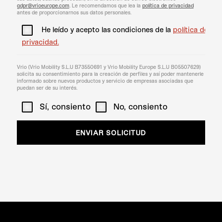
gdpr@vrioeurope.com
. Le recomendamos que lea la
política de privacidad
antes de proporcionarnos sus datos personales.
He leído y acepto las condiciones de la
política de
privacidad.
Vrio (Vrio Mobility S.L.U B73550691 y Vrio Mobility Europe S.L.U B05507629)
solicita su consentimiento para la creación de perfiles y así poder mantenerle
informado sobre nuevos productos y servicio de empresas asociadas que
puedan ser de su interés.
Sí, consiento
No, consiento