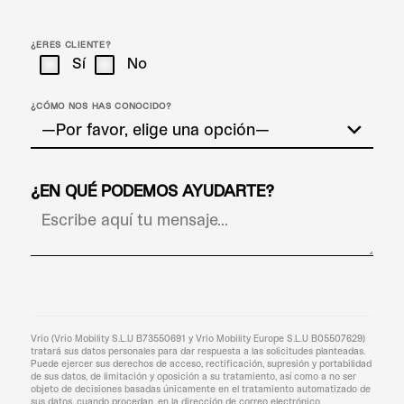
¿ERES CLIENTE?
Sí
No
¿CÓMO NOS HAS CONOCIDO?
¿EN QUÉ PODEMOS AYUDARTE?
Vrio (Vrio Mobility S.L.U B73550691 y Vrio Mobility Europe S.L.U B05507629)
tratará sus datos personales para dar respuesta a las solicitudes planteadas.
Puede ejercer sus derechos de acceso, rectificación, supresión y portabilidad
de sus datos, de limitación y oposición a su tratamiento, así como a no ser
objeto de decisiones basadas únicamente en el tratamiento automatizado de
sus datos, cuando procedan, en la dirección de correo electrónico