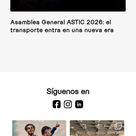
Asamblea General ASTIC 2026: el
transporte entra en una nueva era
Síguenos en
.
Hay veranos que se recuerdan
El viernes vivimos una de esas
para siempre.
jornadas que dejan huella
...