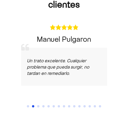
clientes
Manuel Pulgaron
Un trato excelente. Cualquier
Mu
.
problema que pueda surgir, no
ate
tardan en remediarlo.
ser
tra