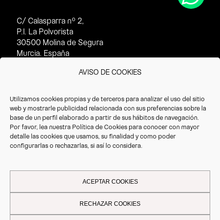
C/ Calasparra nº 2,
P.I. La Polvorista
30500 Molina de Segura
Murcia. España
Horario de atención al cliente:
AVISO DE COOKIES
· Invierno (16/09 – 14/07):
8:30 – 17:30h
Utilizamos cookies propias y de terceros para analizar el uso del sitio
· Verano(15/07 – 15/09):
web y mostrarle publicidad relacionada con sus preferencias sobre la
8:30 – 14:30h
base de un perfil elaborado a partir de sus hábitos de navegación.
Por favor, lea nuestra
Política de Cookies
para conocer con mayor
T. +34 968 387 220
detalle las cookies que usamos, su finalidad y como poder
F. +34 968 387 766
configurarlas o rechazarlas, si así lo considera.
info@vrioeurope.com
ACEPTAR COOKIES
RECHAZAR COOKIES