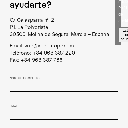
map
ayudarte?
Polít
de
C/ Calasparra nº 2,
cook
P.I. La Polvorista
Es
30500, Molina de Segura, Murcia – España
d
acu
Email:
vrio@vrioeurope.com
Teléfono: +34 968 387 220
Fax: +34 968 387 766
NOMBRE COMPLETO:
EMAIL: