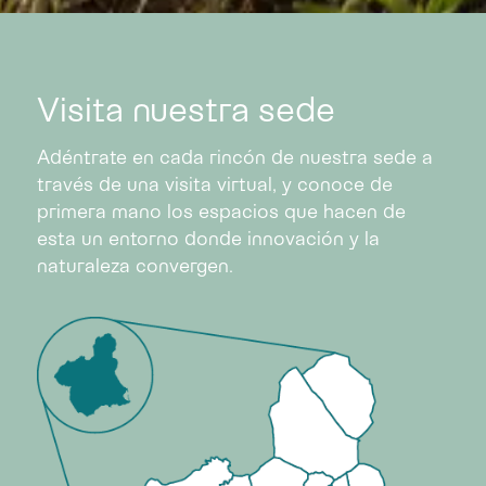
Visita nuestra sede
Adéntrate en cada rincón de nuestra sede a
través de una visita virtual, y conoce de
primera mano los espacios que hacen de
esta un entorno donde innovación y la
naturaleza convergen.