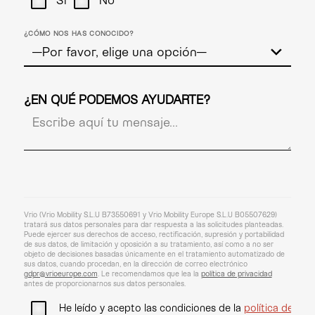
¿CÓMO NOS HAS CONOCIDO?
¿EN QUÉ PODEMOS AYUDARTE?
Vrio (Vrio Mobility S.L.U B73550691 y Vrio Mobility Europe S.L.U B05507629)
tratará sus datos personales para dar respuesta a las solicitudes planteadas.
Puede ejercer sus derechos de acceso, rectificación, supresión y portabilidad
de sus datos, de limitación y oposición a su tratamiento, así como a no ser
objeto de decisiones basadas únicamente en el tratamiento automatizado de
sus datos, cuando procedan, en la dirección de correo electrónico
gdpr@vrioeurope.com
. Le recomendamos que lea la
política de privacidad
antes de proporcionarnos sus datos personales.
He leído y acepto las condiciones de la
política de