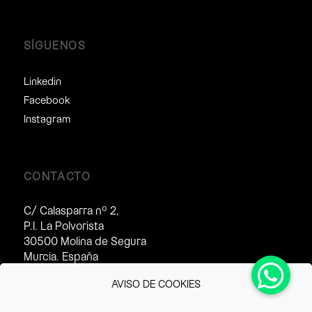
SÍGUENOS
Linkedin
Facebook
Instagram
CONTACTO
C/ Calasparra nº 2,
P.I. La Polvorista
30500 Molina de Segura
Murcia. España
Horario de atención al cliente:
AVISO DE COOKIES
· Invierno (16/09 – 14/07):
8:30 – 17:30h