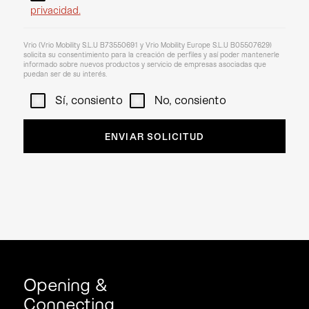
privacidad.
Vrio (Vrio Mobility S.L.U B73550691 y Vrio Mobility Europe S.L.U B05507629)
solicita su consentimiento para la creación de perfiles y así poder mantenerle
informado sobre nuevos productos y servicio de empresas asociadas que
puedan ser de su interés.
Sí, consiento
No, consiento
Opening &
Connecting