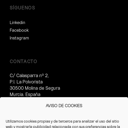
SÍGUENOS
Linkedin
Facebook
Instagram
CONTACTO
C/ Calasparra nº 2,
P.I. La Polvorista
30500 Molina de Segura
Murcia. España
Horario de atención al cliente:
AVISO DE COOKIES
· Invierno (16/09 – 14/07):
8:30 – 17:30h
Utilizamos cookies propias y de terceros para analizar el uso del sitio
· Verano(15/07 – 15/09):
web y mostrarle publicidad relacionada con sus preferencias sobre la