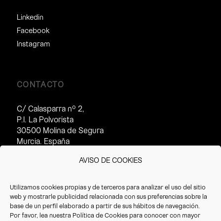
Linkedin
Facebook
Instagram
CONTACTO
C/ Calasparra nº 2,
P.I. La Polvorista
30500 Molina de Segura
Murcia. España
Horario de atención al cliente:
AVISO DE COOKIES
· Invierno (16/09 – 14/07):
8:30 – 17:30h
Utilizamos cookies propias y de terceros para analizar el uso del sitio
· Verano(15/07 – 15/09):
web y mostrarle publicidad relacionada con sus preferencias sobre la
8:30 – 14:30h
base de un perfil elaborado a partir de sus hábitos de navegación.
Por favor, lea nuestra
Política de Cookies
para conocer con mayor
T. +34 968 387 220