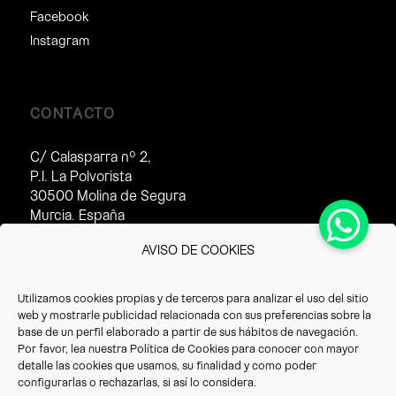
Facebook
Instagram
CONTACTO
C/ Calasparra nº 2,
P.I. La Polvorista
30500 Molina de Segura
Murcia. España
Horario de atención al cliente:
AVISO DE COOKIES
· Invierno (16/09 – 14/07):
8:30 – 17:30h
Utilizamos cookies propias y de terceros para analizar el uso del sitio
· Verano(15/07 – 15/09):
web y mostrarle publicidad relacionada con sus preferencias sobre la
8:30 – 14:30h
base de un perfil elaborado a partir de sus hábitos de navegación.
Por favor, lea nuestra
Política de Cookies
para conocer con mayor
T. +34 968 387 220
detalle las cookies que usamos, su finalidad y como poder
F. +34 968 387 766
configurarlas o rechazarlas, si así lo considera.
info@vrioeurope.com