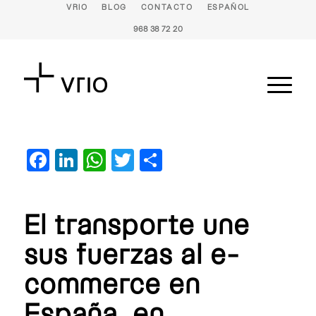
VRIO
BLOG
CONTACTO
ESPAÑOL
968 38 72 20
Facebook
LinkedIn
WhatsApp
Twitter
Compartir
El transporte une
sus fuerzas al e-
commerce en
España, en