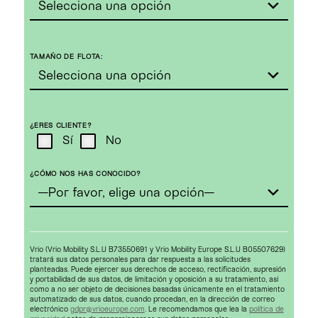
TAMAÑO DE FLOTA:
¿ERES CLIENTE?
Sí
No
¿CÓMO NOS HAS CONOCIDO?
Vrio (Vrio Mobility S.L.U B73550691 y Vrio Mobility Europe S.L.U B05507629)
tratará sus datos personales para dar respuesta a las solicitudes
planteadas. Puede ejercer sus derechos de acceso, rectificación, supresión
y portabilidad de sus datos, de limitación y oposición a su tratamiento, así
como a no ser objeto de decisiones basadas únicamente en el tratamiento
automatizado de sus datos, cuando procedan, en la dirección de correo
electrónico
gdpr@vrioeurope.com
. Le recomendamos que lea la
política de