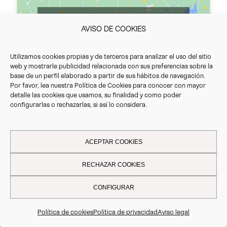
Haz clic en «Estoy de acuerdo» para activar
AVISO DE COOKIES
Google maps
Política de cookies
Utilizamos cookies propias y de terceros para analizar el uso del sitio
Estoy de acuerdo
web y mostrarle publicidad relacionada con sus preferencias sobre la
base de un perfil elaborado a partir de sus hábitos de navegación.
Por favor, lea nuestra
Política de Cookies
para conocer con mayor
detalle las cookies que usamos, su finalidad y como poder
configurarlas o rechazarlas, si así lo considera.
A veces, encontrar un parking seguro para
camiones puede ser complicado. Por eso,
ACEPTAR COOKIES
ponemos a tu disposición una extensa red de
parkings seguros en la que puedes reservar
RECHAZAR COOKIES
tu plaza de aparcamiento y gestionar el pago
a través de tu dispositivo de peaje Vrio.
CONFIGURAR
Descubre
cómo hacer tu reserva de forma
segura y rápida aquí.
Política de cookies
Política de privacidad
Aviso legal