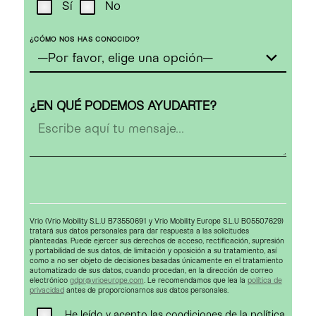
Sí
No
¿CÓMO NOS HAS CONOCIDO?
¿EN QUÉ PODEMOS AYUDARTE?
Vrio (Vrio Mobility S.L.U B73550691 y Vrio Mobility Europe S.L.U B05507629)
tratará sus datos personales para dar respuesta a las solicitudes
planteadas. Puede ejercer sus derechos de acceso, rectificación, supresión
y portabilidad de sus datos, de limitación y oposición a su tratamiento, así
como a no ser objeto de decisiones basadas únicamente en el tratamiento
automatizado de sus datos, cuando procedan, en la dirección de correo
electrónico
gdpr@vrioeurope.com
. Le recomendamos que lea la
política de
privacidad
antes de proporcionarnos sus datos personales.
He leído y acepto las condiciones de la
política