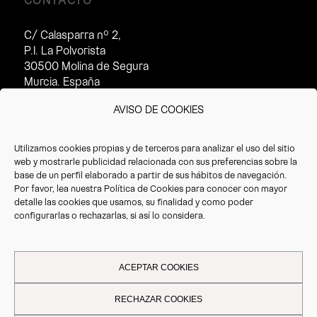
C/ Calasparra nº 2,
P.I. La Polvorista
30500 Molina de Segura
Murcia. España
Horario de atención al cliente:
AVISO DE COOKIES
· Invierno (16/09 – 14/07):
8:30 – 17:30h
Utilizamos cookies propias y de terceros para analizar el uso del sitio
· Verano(15/07 – 15/09):
web y mostrarle publicidad relacionada con sus preferencias sobre la
8:30 – 14:30h
base de un perfil elaborado a partir de sus hábitos de navegación.
Por favor, lea nuestra
Política de Cookies
para conocer con mayor
T. +34 968 387 220
detalle las cookies que usamos, su finalidad y como poder
F. +34 968 387 766
configurarlas o rechazarlas, si así lo considera.
info@vrioeurope.com
ACEPTAR COOKIES
RECHAZAR COOKIES