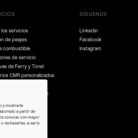
ICIOS
SÍGUENOS
los servicios
Linkedin
ón de peajes
Facebook
ta combustible
Instagram
ones de servicio
vas de Ferry y Túnel
arios CMR personalizados
 Salario Mínimo
eración de impuestos
r de seguros
eb y mostrarle
t
laborado a partir de
ra conocer con mayor
ng y control de flota
 rechazarlas, si así lo
ios jurídicos
ón de Multas