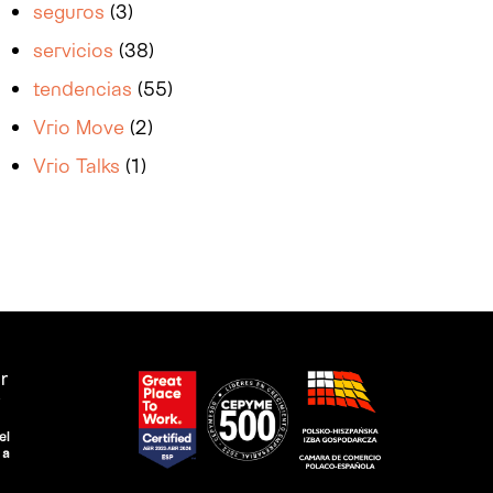
seguros
(3)
servicios
(38)
tendencias
(55)
Vrio Move
(2)
Vrio Talks
(1)