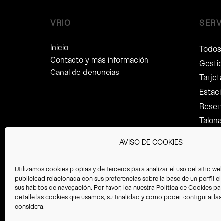
VRIO
SERV
Inicio
Todos 
Contacto y más información
Gesti
Canal de denuncias
Tarje
Estaci
Reser
Talon
Ley de
AVISO DE COOKIES
Recup
Aseso
Utilizamos cookies propias y de terceros para analizar el uso del sitio w
Copilo
publicidad relacionada con sus preferencias sobre la base de un perfil e
sus hábitos de navegación. Por favor, lea nuestra
Política de Cookies
pa
Tracki
detalle las cookies que usamos, su finalidad y como poder configurarlas o
Servic
considera.
Gesti