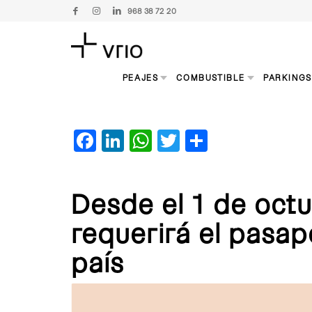
968 38 72 20
PEAJES
COMBUSTIBLE
PARKING
Facebook
LinkedIn
WhatsApp
Twitter
Compartir
Desde el 1 de oct
requerirá el pasap
país