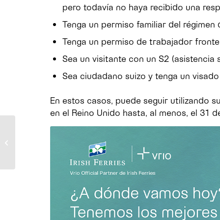
pero todavía no haya recibido una res
Tenga un permiso familiar del régimen 
Tenga un permiso de trabajador fronter
Sea un visitante con un S2 (asistencia s
Sea ciudadano suizo y tenga un visado
En estos casos, puede seguir utilizando 
en el Reino Unido hasta, al menos, el 31 
Francia limita el uso de
camiones de más de 40
toneladas al transporte
nac...