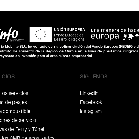
ICIOS
SÍGUENOS
los servicios
Linkedin
ón de peajes
Facebook
ta combustible
Instagram
ones de servicio
vas de Ferry y Túnel
arios CMR personalizados