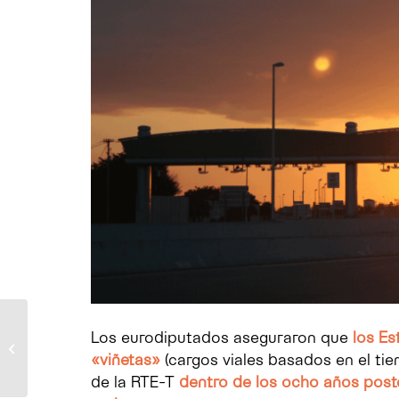
Digitalización del
Los eurodiputados aseguraron que
los E
sector del Transporte
«viñetas»
(cargos viales basados en el ti
en España
de la RTE-T
dentro de los ocho años poste