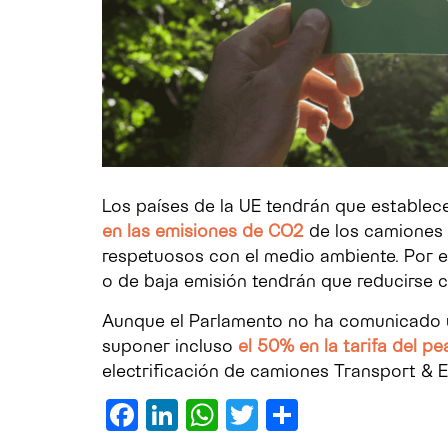
Los países de la UE tendrán que establece
en las emisiones de CO2
de los camiones 
respetuosos con el medio ambiente. Por el
o de baja emisión tendrán que reducirse 
Aunque el Parlamento no ha comunicado una
suponer incluso
el 50% en la tarifa del pe
electrificación de camiones Transport & 
Facebook
LinkedIn
WhatsApp
Twitter
Compartir