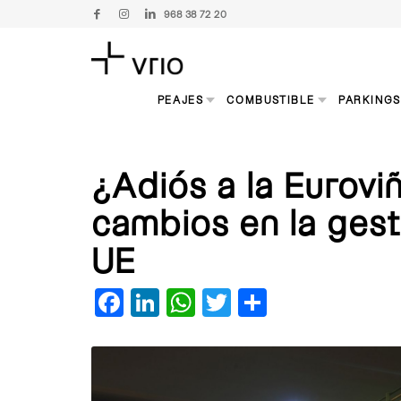
968 38 72 20
PEAJES
COMBUSTIBLE
PARKING
¿Adiós a la Eurovi
cambios en la gest
UE
Facebook
LinkedIn
WhatsApp
Twitter
Compartir