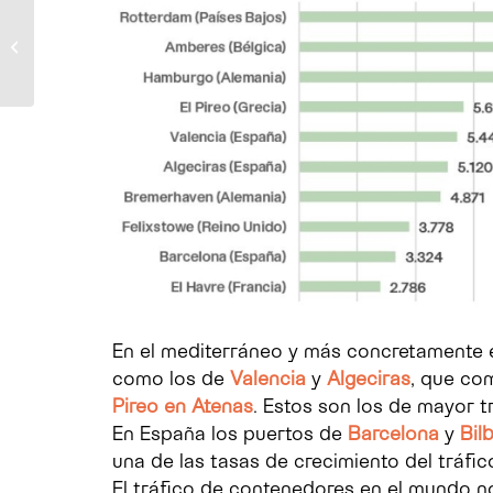
Ayudas y subvenciones
públicas: nuevas
oportunidades para tus
proyectos em...
En el mediterráneo y más concretamente
como los de
Valencia
y
Algeciras
, que co
Pireo en Atenas
. Estos son los de mayor tr
En España los puertos de
Barcelona
y
Bil
una de las tasas de crecimiento del tráfi
El tráfico de contenedores en el mundo n