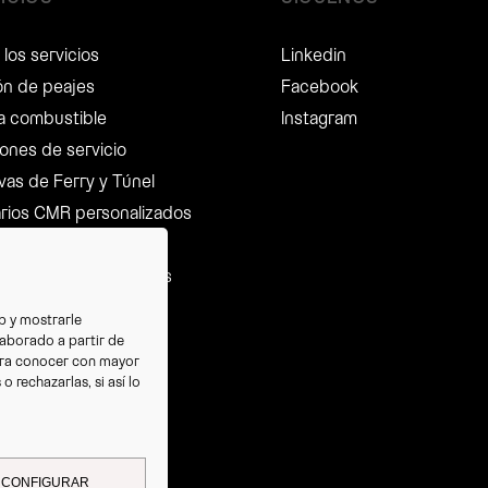
los servicios
Linkedin
ón de peajes
Facebook
ta combustible
Instagram
ones de servicio
vas de Ferry y Túnel
arios CMR personalizados
 Salario Mínimo
eración de impuestos
r de seguros
eb y mostrarle
t
laborado a partir de
ra conocer con mayor
ng y control de flota
 rechazarlas, si así lo
ios jurídicos
ón de Multas
CONFIGURAR