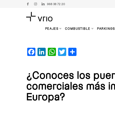
968 38 72 20
PEAJES
COMBUSTIBLE
PARKING
Facebook
LinkedIn
WhatsApp
Twitter
Compartir
¿Conoces los puer
comerciales más i
Europa?