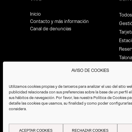
Inicio
Todos 
Contacto y más información
Gesti
Canal de denuncias
Tarje
Estaci
Reser
Talon
Ley de
AVISO DE COOKIES
Recup
Aseso
Utilizamos cookies propias y de terceros para analizar el uso del sitio w
Copilo
publicidad relacionada con sus preferencias sobre la base de un perfil e
sus hábitos de navegación. Por favor, lea nuestra
Política de Cookies
pa
Tracki
detalle las cookies que usamos, su finalidad y como poder configurarlas o
Servic
considera.
Gesti
ACEPTAR COOKIES
RECHAZAR COOKIES