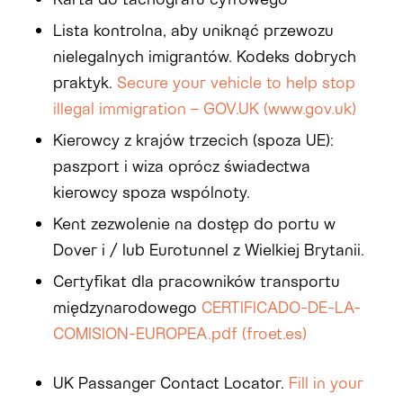
Lista kontrolna, aby uniknąć
przewozu
nielegalnych imigrantów
. Kodeks dobrych
praktyk.
Secure your vehicle to help stop
illegal immigration – GOV.UK (www.gov.uk)
Kierowcy z krajów trzecich (spoza UE):
paszport i wiza oprócz świadectwa
kierowcy spoza wspólnoty.
Kent zezwolenie na dostęp do portu w
Dover i / lub
Eurotunnel
z Wielkiej Brytanii.
Certyfikat dla pracowników transportu
międzynarodowego
CERTIFICADO-DE-LA-
COMISION-EUROPEA.pdf (froet.es)
UK
Passanger
Contact
Locator
.
Fill in your