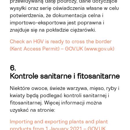
przewidywaną datę podróży, dane dotyczące
wysyłki oraz serię oświadczenia własne w celu
potwierdzenia, że ​​dokumentacja celna i
importowo-eksportowa jest poprawna i
znajduje się na pokładzie ciężarówki.
Check an HGV is ready to cross the border
(Kent Access Permit) – GOV.UK (www.gov.uk)
6.
Kontrole
sanitarne
i
fitosanitarne
Niektóre owoce, świeże warzywa, mięso, ryby i
kwiaty będą podlegać kontroli sanitarnej i
fitosanitarnej. Więcej informacji można
uzyskać
na stronie
:
Importing and exporting plants and plant
products from 1 January 2021 – GOV.UK