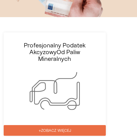
Profesjonalny Podatek
AkcyzowyOd Paliw
Mineralnych
+ZOBACZ WIĘCEJ