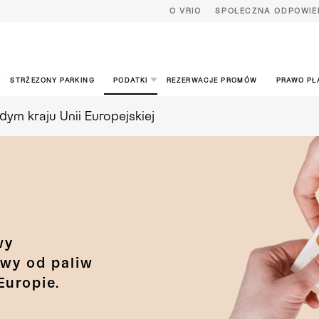
O VRIO
SPOŁECZNA ODPOWIE
STRŻEZONY PARKING
PODATKI
REZERWACJE PROMÓW
PRAWO PŁ
ym kraju Unii Europejskiej
wy
owy od paliw
Europie.