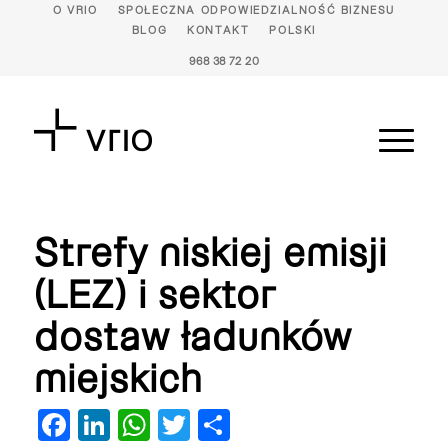
O VRIO
SPOŁECZNA ODPOWIEDZIALNOŚĆ BIZNESU
BLOG
KONTAKT
POLSKI
968 38 72 20
Strefy niskiej emisji
(LEZ) i sektor
dostaw ładunków
miejskich
Facebook
LinkedIn
WhatsApp
Twitter
Share