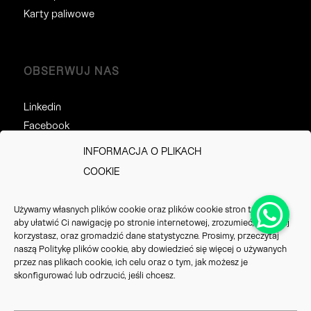
Karty paliwowe
OBSERWUJ NAS
Linkedin
Facebook
Twitter
INFORMACJA O PLIKACH
COOKIE
KONTAKT
Używamy własnych plików cookie oraz plików cookie stron trzecich,
aby ułatwić Ci nawigację po stronie internetowej, zrozumieć, jak z niej
Tel: +48
729 086 205
korzystasz, oraz gromadzić dane statystyczne. Prosimy, przeczytaj
naszą
Politykę plików cookie
, aby dowiedzieć się więcej o używanych
Tel: +48
729 086 224
przez nas plikach cookie, ich celu oraz o tym, jak możesz je
skonfigurować lub odrzucić, jeśli chcesz.
E-Mail: info.pl@vrioeurope.com