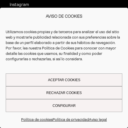
Instagram
AVISO DE COOKIES
CONTACTO
Utilizamos cookies propias y de terceros para analizar el uso del sitio
web y mostrarle publicidad relacionada con sus preferencias sobre la
C/ Calasparra nº 2,
base de un perfil elaborado a partir de sus hábitos de navegación.
P.I. La Polvorista
Por favor, lea nuestra
Política de Cookies
para conocer con mayor
detalle las cookies que usamos, su finalidad y como poder
30500 Molina de Segura
configurarlas o rechazarlas, si así lo considera.
Murcia. España
Horario de atención al cliente:
· Invierno (16/09 – 14/07):
ACEPTAR COOKIES
8:30 – 17:30h
· Verano(15/07 – 15/09):
RECHAZAR COOKIES
8:30 – 14:30h
T. +34 968 387 220
CONFIGURAR
F. +34 968 387 766
info@vrioeurope.com
Política de cookies
Política de privacidad
Aviso legal