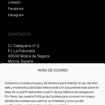
Linkedin
Facebook
Instagram
CONTACTO
C/ Calasparra nº 2,
P.I. La Polvorista
30500 Molina de Segura
Murcia. España
Horario de atención al cliente:
AVISO DE COOKIES
· Invierno (16/09 – 14/07):
8:30 – 17:30h
Utilizamos cookies propias y de terceros para analizar el uso del sitio
· Verano(15/07 – 15/09):
web y mostrarle publicidad relacionada con sus preferencias sobre la
8:30 – 14:30h
base de un perfil elaborado a partir de sus hábitos de navegación.
Por favor, lea nuestra
Política de Cookies
para conocer con mayor
T. +34 968 387 220
detalle las cookies que usamos, su finalidad y como poder
F. +34 968 387 766