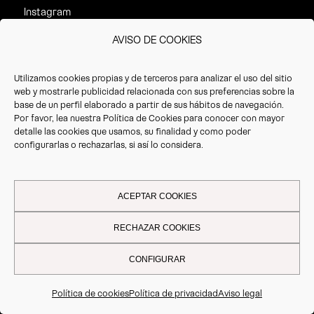
Instagram
AVISO DE COOKIES
CONTACTO
Utilizamos cookies propias y de terceros para analizar el uso del sitio
web y mostrarle publicidad relacionada con sus preferencias sobre la
C/ Calasparra nº 2,
base de un perfil elaborado a partir de sus hábitos de navegación.
P.I. La Polvorista
Por favor, lea nuestra
Política de Cookies
para conocer con mayor
detalle las cookies que usamos, su finalidad y como poder
30500 Molina de Segura
configurarlas o rechazarlas, si así lo considera.
Murcia. España
Horario de atención al cliente:
· Invierno (16/09 – 14/07):
ACEPTAR COOKIES
8:30 – 17:30h
· Verano(15/07 – 15/09):
RECHAZAR COOKIES
8:30 – 14:30h
CONFIGURAR
T. +34 968 387 220
F. +34 968 387 766
info@vrioeurope.com
Política de cookies
Política de privacidad
Aviso legal