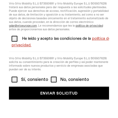
Vrio (Vrio Mobility S.L.U B73550691 y Vrio Mobility Europe S.L.U B05507629)
tratará sus datos personales para dar respuesta a las solicitudes planteadas.
Puede ejercer sus derechos de acceso, rectificación, supresión y portabilidad
de sus datos, de limitación y oposición a su tratamiento, así como a no ser
objeto de decisiones basadas únicamente en el tratamiento automatizado de
sus datos, cuando procedan, en la dirección de correo electrónico
gdpr@vrioeurope.com
. Le recomendamos que lea la
política de privacidad
antes de proporcionarnos sus datos personales.
He leído y acepto las condiciones de la
política de
privacidad.
Vrio (Vrio Mobility S.L.U B73550691 y Vrio Mobility Europe S.L.U B05507629)
solicita su consentimiento para la creación de perfiles y así poder mantenerle
informado sobre nuevos productos y servicio de empresas asociadas que
puedan ser de su interés.
Sí, consiento
No, consiento