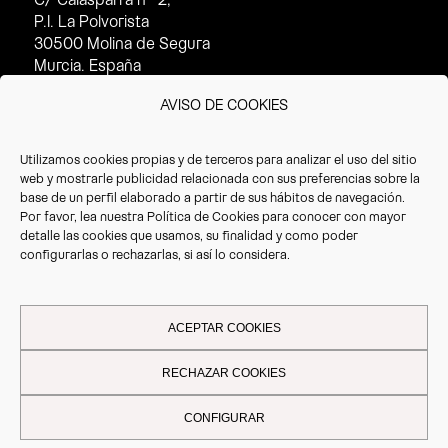
P.I. La Polvorista
30500 Molina de Segura
Murcia. España
Horario de atención al cliente:
AVISO DE COOKIES
· Invierno (16/09 – 14/07):
8:30 – 17:30h
Utilizamos cookies propias y de terceros para analizar el uso del sitio
· Verano(15/07 – 15/09):
web y mostrarle publicidad relacionada con sus preferencias sobre la
8:30 – 14:30h
base de un perfil elaborado a partir de sus hábitos de navegación.
Por favor, lea nuestra
Política de Cookies
para conocer con mayor
T. +34 968 387 220
detalle las cookies que usamos, su finalidad y como poder
F. +34 968 387 766
configurarlas o rechazarlas, si así lo considera.
info@vrioeurope.com
ACEPTAR COOKIES
RECHAZAR COOKIES
Aviso legal
-
Política de privacidad
-
Política de cookies
| Vrio 2026 -
CONFIGURAR
Todos los derechos reservados