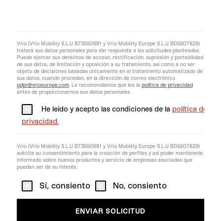
Vrio (Vrio Mobility S.L.U B73550691 y Vrio Mobility Europe S.L.U B05507629)
tratará sus datos personales para dar respuesta a las solicitudes planteadas.
Puede ejercer sus derechos de acceso, rectificación, supresión y portabilidad
de sus datos, de limitación y oposición a su tratamiento, así como a no ser
objeto de decisiones basadas únicamente en el tratamiento automatizado de
sus datos, cuando procedan, en la dirección de correo electrónico
gdpr@vrioeurope.com
. Le recomendamos que lea la
política de privacidad
antes de proporcionarnos sus datos personales.
He leído y acepto las condiciones de la
política de
privacidad.
Vrio (Vrio Mobility S.L.U B73550691 y Vrio Mobility Europe S.L.U B05507629)
solicita su consentimiento para la creación de perfiles y así poder mantenerle
informado sobre nuevos productos y servicio de empresas asociadas que
puedan ser de su interés.
Sí, consiento
No, consiento