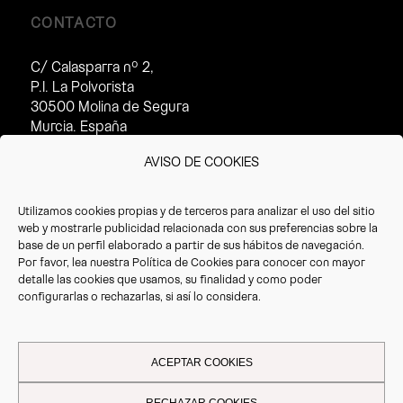
CONTACTO
C/ Calasparra nº 2,
P.I. La Polvorista
30500 Molina de Segura
Murcia. España
Horario de atención al cliente:
AVISO DE COOKIES
· Invierno (16/09 – 14/07):
8:30 – 17:30h
Utilizamos cookies propias y de terceros para analizar el uso del sitio
· Verano(15/07 – 15/09):
web y mostrarle publicidad relacionada con sus preferencias sobre la
8:30 – 14:30h
base de un perfil elaborado a partir de sus hábitos de navegación.
Por favor, lea nuestra
Política de Cookies
para conocer con mayor
T. +34 968 387 220
detalle las cookies que usamos, su finalidad y como poder
F. +34 968 387 766
configurarlas o rechazarlas, si así lo considera.
info@vrioeurope.com
ACEPTAR COOKIES
RECHAZAR COOKIES