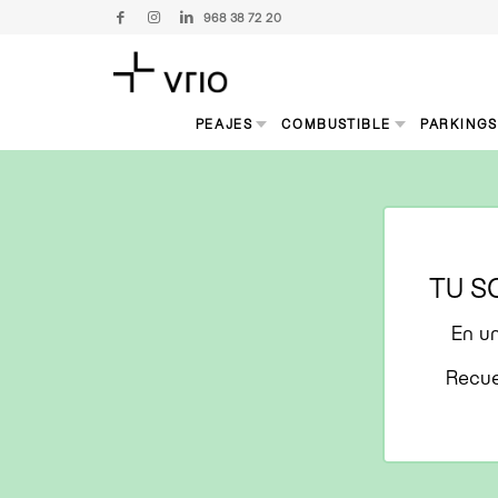
968 38 72 20
PEAJES
COMBUSTIBLE
PARKING
TU S
En un
Recue