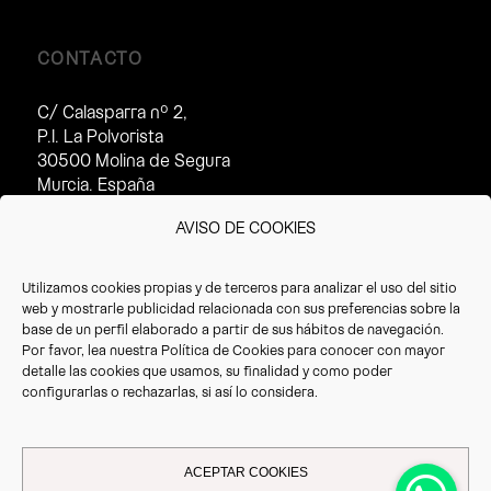
CONTACTO
C/ Calasparra nº 2,
P.I. La Polvorista
30500 Molina de Segura
Murcia. España
Horario de atención al cliente:
AVISO DE COOKIES
· Invierno (16/09 – 14/07):
8:30 – 17:30h
Utilizamos cookies propias y de terceros para analizar el uso del sitio
· Verano(15/07 – 15/09):
web y mostrarle publicidad relacionada con sus preferencias sobre la
8:30 – 14:30h
base de un perfil elaborado a partir de sus hábitos de navegación.
Por favor, lea nuestra
Política de Cookies
para conocer con mayor
T. +34 968 387 220
detalle las cookies que usamos, su finalidad y como poder
F. +34 968 387 766
configurarlas o rechazarlas, si así lo considera.
info@vrioeurope.com
ACEPTAR COOKIES