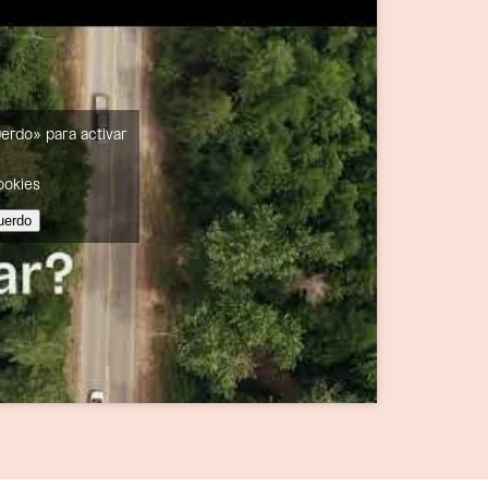
uerdo» para activar
e
ookies
uerdo