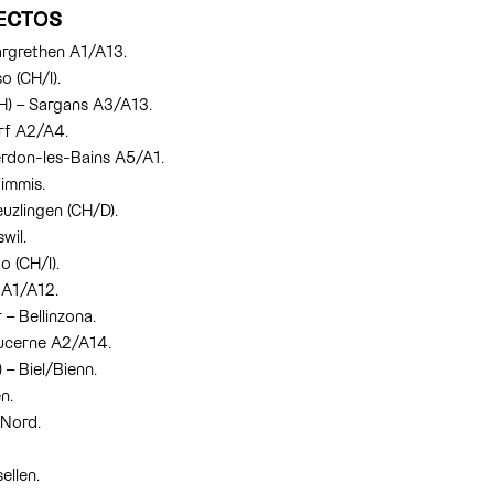
ECTOS
argrethen A1/A13.
o (CH/I).
CH) – Sargans A3/A13.
rf A2/A4.
erdon-les-Bains A5/A1.
immis.
uzlingen (CH/D).
wil.
o (CH/I).
 A1/A12.
– Bellinzona.
ucerne A2/A14.
 – Biel/Bienn.
n.
 Nord.
ellen.