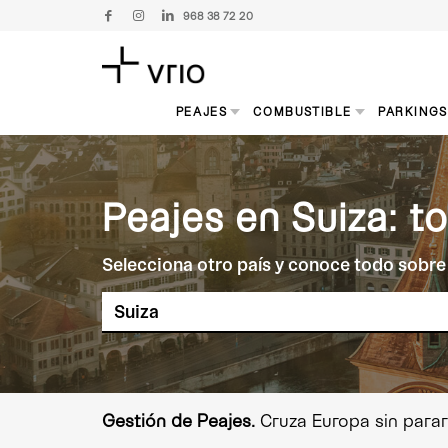
968 38 72 20
PEAJES
COMBUSTIBLE
PARKING
Peajes en Suiza: t
Selecciona otro país y conoce todo sobre 
Gestión de Peajes.
Cruza Europa sin parar