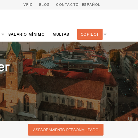
VRIO
BLOG
CONTACTO
ESPAÑOL
S
SALARIO MÍNIMO
MULTAS
COPILOT
er
ASESORAMIENTO PERSONALIZADO