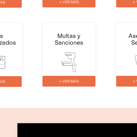
+ VER MÁS
+
MÁS
s
Multas y
As
izados
Sanciones
S
+ VER MÁS
+
MÁS