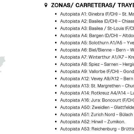
ZONAS/ CARRETERAS/ TRAY
Autopista A1: Ginebra (F/CH) – St. M
Autopista A2: Basilea (D/CH) – Chiass
Autopista A3: Basilea / St-Louis (F/
Autopista A4: Bargen (D/CH) – Altdo
Autopista A5: Solothurn A1/A5 – Yv
Autopista A6: Biel/Bienne – Bern – W
Autopista A7: Winterthur A1/A7 – Kre
Autopista A8: Spiez – Sarnen – Hergis
Autopista A9: Vallorbe (F/CH) – Gond
Autopista A12: Vevey A9/A12 – Bern
Autopista A13: St. Margrethen – Chur 
Autopista A14: Rotkreuz A4/A14 – L
Autopista A16: Jura: Boncourt (F/CH)
Autopista A50: Zweidlen – Glattfelde
Autopista A51: Zurich Nord – Bülach
Autopista A52: Hinwil – Zumikon.
Autopista A53: Reichenburg – Brüttis