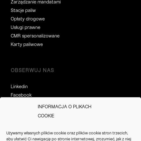
Zarządzanie mandatami
Stacje paliw
Opłaty drogowe
Usługi prawne
CMR spersonalizowane
Karty paliwowe
OBSERWUJ NAS
Linkedin
Facebook
Twitter
INFORMACJA O PLIKACH
COOKIE
KONTAKT
Używamy własnych plików cookie oraz plików cookie stron trzecich,
aby ułatwić Ci nawigację po stronie internetowej, zrozumieć, jak z niej