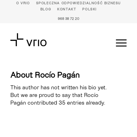
O VRIO
SPOŁECZNA ODPOWIEDZIALNOŚĆ BIZNESU
BLOG
KONTAKT
POLSKI
968 38 72 20
About
Rocío Pagán
This author has not written his bio yet.
But we are proud to say that
Rocío
Pagán
contributed 35 entries already.